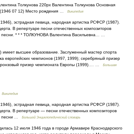
ентина Толкунова 220px Валентина Толкунова Основная
6(1946 07 12) Место рождения …
Википедия
 1946), эстрадная певица, народная артистка РСФСР (1987).
нцерта. В репертуаре песни отечественных композиторов
е песни. * * * ТОЛКУНОВА Валентина Васильевна… …
р.) имеет высшее образование. Заслуженный мастер спорта
бка европейских чемпионов (1997, 1999); серебряный призер
 бронзовый призер чемпионата Европы (1999).… …
Большая
…
Википедия
 1946), эстрадная певица, народная артистка РСФСР (1987).
нцерта. В репертуаре — песни отечественных композиторов
ые песни …
Большой Энциклопедический словарь
илась 12 июля 1946 года в городе Армавире Краснодарского