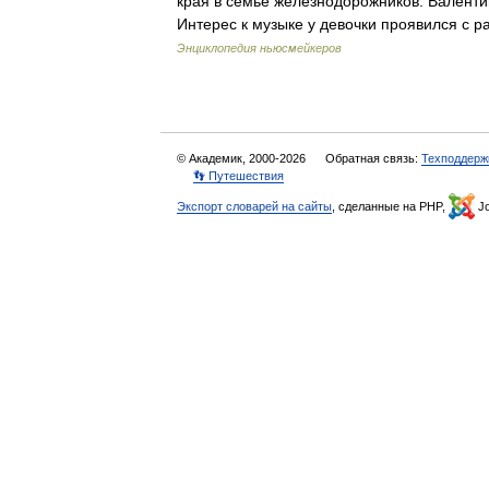
края в семье железнодорожников. Валентин
Интерес к музыке у девочки проявился с 
Энциклопедия ньюсмейкеров
© Академик, 2000-2026
Обратная связь:
Техподдерж
👣 Путешествия
Экспорт словарей на сайты
, сделанные на PHP,
Jo