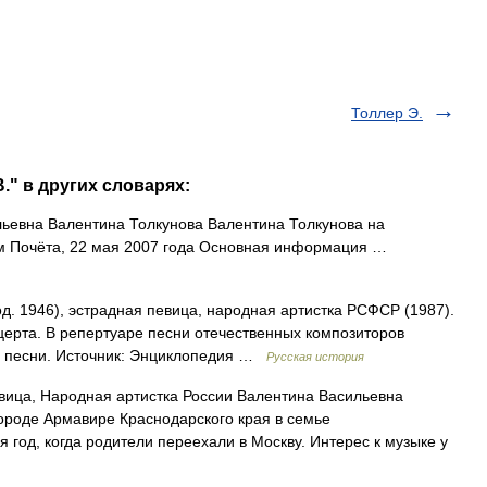
Толлер Э.
." в других словарях:
ьевна Валентина Толкунова Валентина Толкунова на
м Почёта, 22 мая 2007 года Основная информация …
. 1946), эстрадная певица, народная артистка РСФСР (1987).
нцерта. В репертуаре песни отечественных композиторов
е песни. Источник: Энциклопедия …
Русская история
ица, Народная артистка России Валентина Васильевна
городе Армавире Краснодарского края в семье
год, когда родители переехали в Москву. Интерес к музыке у