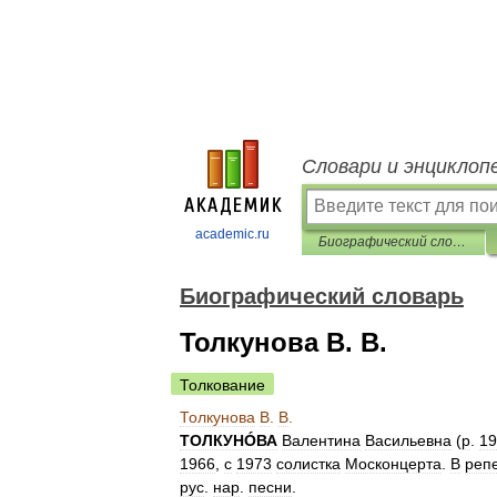
Словари и энциклоп
academic.ru
Биографический словарь
Биографический словарь
Толкунова В. В.
Толкование
Толкунова
В
.
В
.
ТОЛКУНÓВА
Валентина
Васильевна
(
р
.
19
1966
,
с
1973
солистка
Москонцерта
.
В
реп
рус
.
нар
.
песни
.