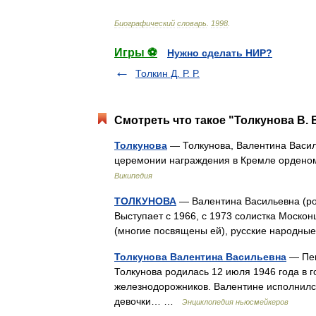
Биографический
словарь
.
1998
.
Игры ⚽
Нужно сделать НИР?
Толкин Д. Р. Р.
Смотреть что такое "Толкунова В. В
Толкунова
— Толкунова, Валентина Васил
церемонии награждения в Кремле ордено
Википедия
ТОЛКУНОВА
— Валентина Васильевна (род
Выступает с 1966, с 1973 солистка Моско
(многие посвящены ей), русские народны
Толкунова Валентина Васильевна
— Пев
Толкунова родилась 12 июля 1946 года в 
железнодорожников. Валентине исполнился 
девочки… …
Энциклопедия ньюсмейкеров