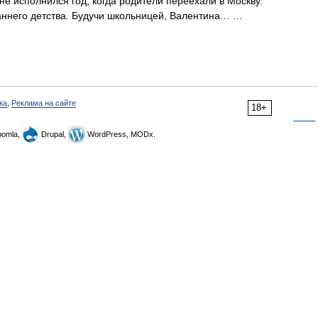
е исполнился год, когда родители переехали в Москву.
раннего детства. Будучи школьницей, Валентина… …
ка
,
Реклама на сайте
18+
omla,
Drupal,
WordPress, MODx.