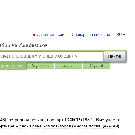
Запомнить сайт
Словарь на свой сайт
RU
едии на Академике
Найти!
Толкования
Переводы
Книги
Игры ⚽
46
),
эстрадная
певица
,
нар
.
арт
.
РСФСР
(
1987
).
Выступает
с
ертуаре
–
песни
отеч
.
композиторов
(
многие
посвящены
ей
),